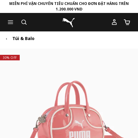
MIỄN PHÍ VẬN CHUYỂN TIÊU CHUẨN CHO ĐƠN ĐẶT HÀNG TRÊN
1.200.000 VND
Skip
Skip
Puma Trang chủ
to
to
Số lượ
Main
Footer
content
Content
Túi & Balo
30% OFF