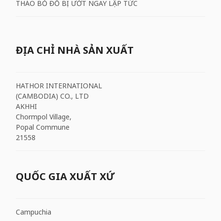
THÁO BỎ ĐỒ BỊ ƯỚT NGAY LẬP TỨC
ĐỊA CHỈ NHÀ SẢN XUẤT
HATHOR INTERNATIONAL
(CAMBODIA) CO., LTD
AKHHI
Chormpol Village,
Popal Commune
21558
QUỐC GIA XUẤT XỨ
Campuchia