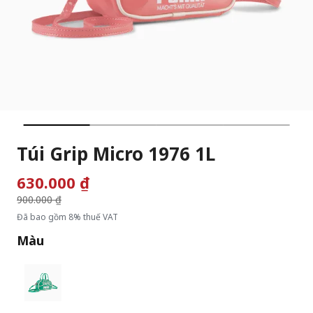
Túi Grip Micro 1976 1L
630.000 ₫
Giá giảm từ
900.000 ₫
đến
Đã bao gồm 8% thuế VAT
Màu