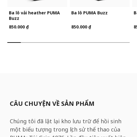
Ba lô vải heather PUMA
Ba lô PUMA Buzz
B
Buzz
850.000 ₫
850.000 ₫
8
CÂU CHUYỆN VỀ SẢN PHẨM
Chúng tôi đã lật lại kho lưu trữ để hồi sinh
một biểu tượng trong lịch sử thể thao của