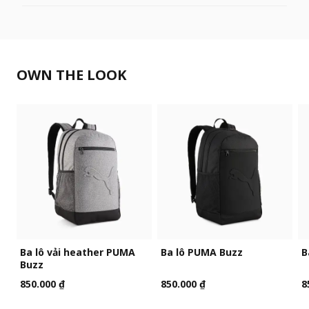
OWN THE LOOK
Ba lô vải heather PUMA
Ba lô PUMA Buzz
B
Buzz
850.000 ₫
850.000 ₫
8