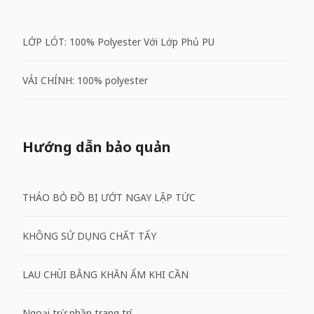
LỚP LÓT: 100% Polyester Với Lớp Phủ PU
VẢI CHÍNH: 100% polyester
Hướng dẫn bảo quản
THÁO BỎ ĐỒ BỊ ƯỚT NGAY LẬP TỨC
KHÔNG SỬ DỤNG CHẤT TẨY
LAU CHÙI BẰNG KHĂN ẨM KHI CẦN
Ngoại trừ phần trang trí