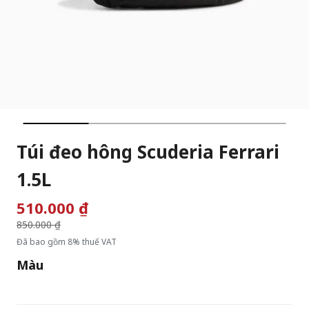
Túi đeo hông Scuderia Ferrari
1.5L
510.000 ₫
Giá giảm từ
850.000 ₫
đến
Đã bao gồm 8% thuế VAT
Màu