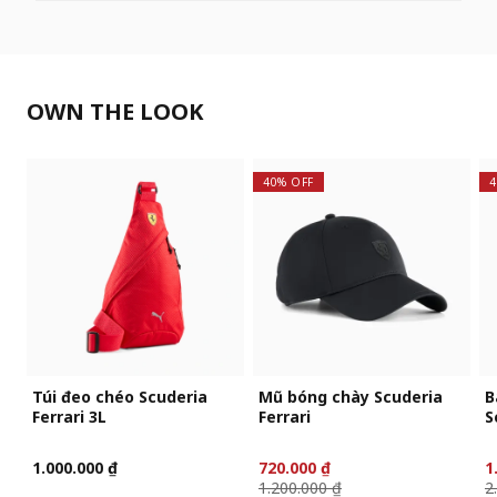
OWN THE LOOK
40% OFF
4
Túi đeo chéo Scuderia
Mũ bóng chày Scuderia
B
Ferrari 3L
Ferrari
S
1.000.000 ₫
720.000 ₫
1
1.200.000 ₫
2