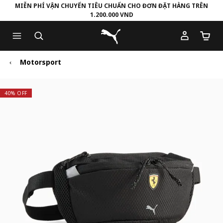
MIỄN PHÍ VẬN CHUYỂN TIÊU CHUẨN CHO ĐƠN ĐẶT HÀNG TRÊN
1.200.000 VND
Skip
Skip
Puma Trang chủ
to
to
Số lượ
Main
Footer
content
Content
Motorsport
40% OFF