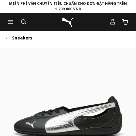
MIỄN PHÍ VẬN CHUYỂN TIÊU CHUẨN CHO ĐƠN ĐẶT HÀNG TRÊN
1.200.000 VND
Skip
Skip
Puma Trang chủ
to
to
Số lượ
Main
Footer
content
Content
Sneakers