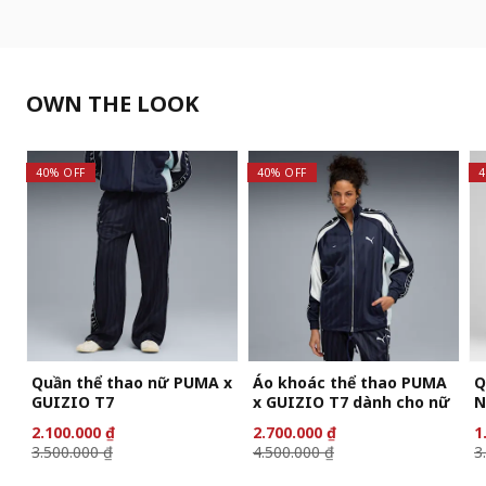
OWN THE LOOK
40% OFF
40% OFF
4
Quần thể thao nữ PUMA x
Áo khoác thể thao PUMA
Q
GUIZIO T7
x GUIZIO T7 dành cho nữ
N
2.100.000 ₫
2.700.000 ₫
1
3.500.000 ₫
4.500.000 ₫
3