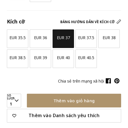
Kích cỡ
BẢNG HƯỚNG DẪN VỀ KÍCH CỠ
EUR 35.5
EUR 36
EUR 37
EUR 37.5
EUR 38
EUR 38.5
EUR 39
EUR 40
EUR 40.5
Chia sẻ trên mạng xã hội
SỐ
LƯỢNG
Thêm vào giỏ hàng
1
Thêm vào Danh sách yêu thích