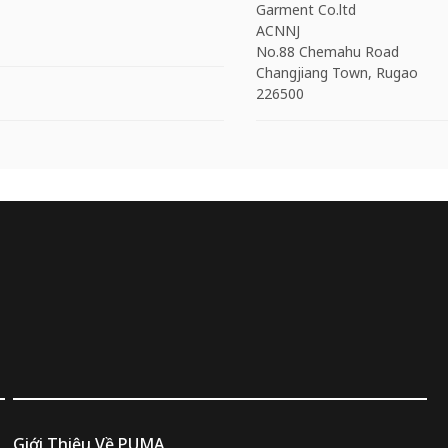
Garment Co.ltd
ACNNJ
No.88 Chemahu Road
Changjiang Town, Rugao
226500
Giới Thiệu Về PUMA