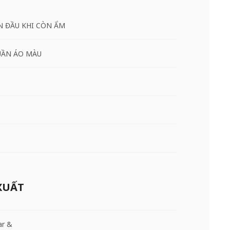
N ĐẦU KHI CÒN ẨM
UẦN ÁO MÀU
XUẤT
ar &