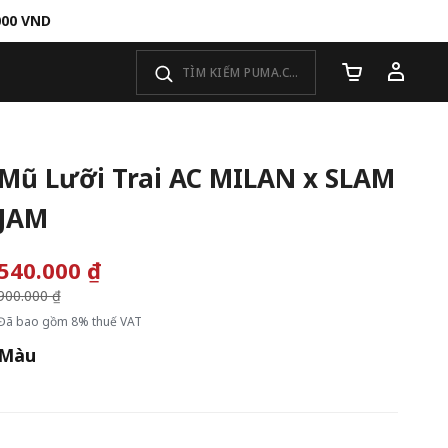
000 VND
Số lượng giỏ 
Mũ Lưỡi Trai AC MILAN x SLAM
JAM
540.000 ₫
Giá giảm từ
900.000 ₫
đến
Đã bao gồm 8% thuế VAT
Màu