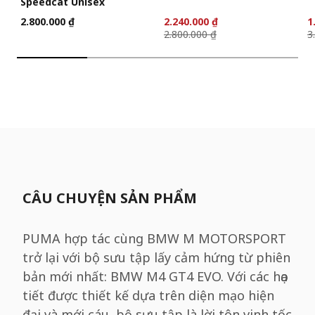
Speedcat Unisex
2.800.000 ₫
2.240.000 ₫
1
2.800.000 ₫
3
CÂU CHUYỆN SẢN PHẨM
PUMA hợp tác cùng BMW M MOTORSPORT
trở lại với bộ sưu tập lấy cảm hứng từ phiên
bản mới nhất: BMW M4 GT4 EVO. Với các họa
tiết được thiết kế dựa trên diện mạo hiện
đại và mới cáu, bộ sưu tập là lời tôn vinh tốc