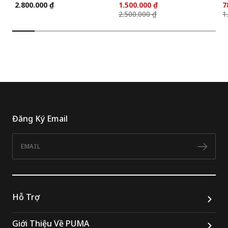
2.800.000 ₫
1.500.000 ₫
7
2.500.000 ₫
1
Đăng Ký Email
Email
Đăn
Hỗ Trợ
Giới Thiệu Về PUMA