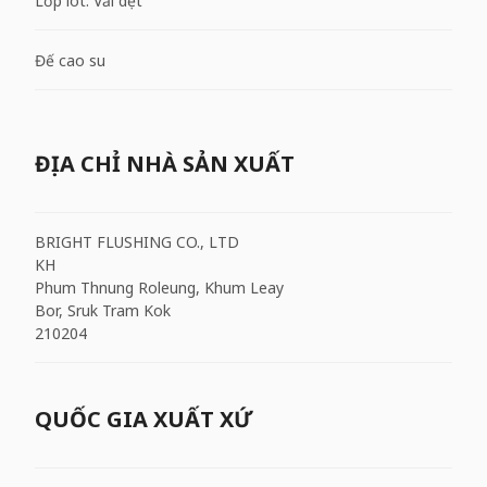
Lớp lót: Vải dệt
Đế cao su
ĐỊA CHỈ NHÀ SẢN XUẤT
BRIGHT FLUSHING CO., LTD
KH
Phum Thnung Roleung, Khum Leay
Bor, Sruk Tram Kok
210204
QUỐC GIA XUẤT XỨ