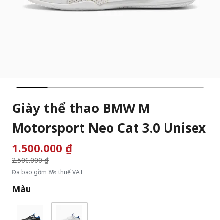
Giày thể thao BMW M
Motorsport Neo Cat 3.0 Unisex
1.500.000 ₫
Giá giảm từ
2.500.000 ₫
đến
Đã bao gồm 8% thuế VAT
Màu