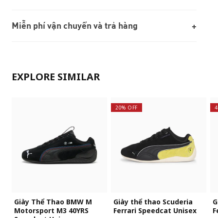
Miễn phí vận chuyển và trả hàng
EXPLORE SIMILAR
20% OFF
4
Giày Thể Thao BMW M
Giày thể thao Scuderia
G
Motorsport M3 40YRS
Ferrari Speedcat Unisex
F