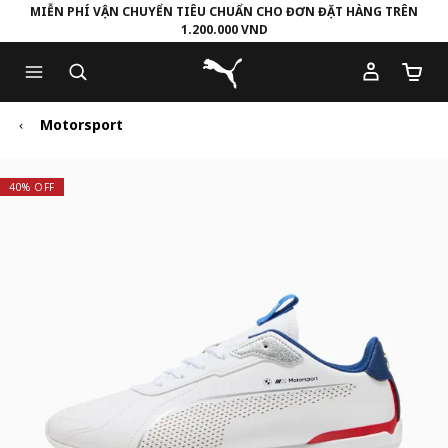
MIỄN PHÍ VẬN CHUYỂN TIÊU CHUẨN CHO ĐƠN ĐẶT HÀNG TRÊN
1.200.000 VND
Skip
Skip
Puma Trang chủ
to
to
Số lượ
Main
Footer
content
Content
Motorsport
40% OFF