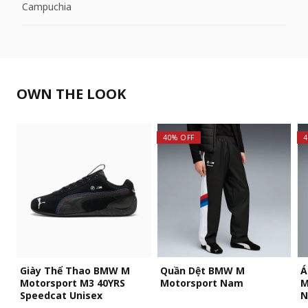
Campuchia
OWN THE LOOK
40% OFF
4
Giày Thể Thao BMW M
Quần Dệt BMW M
Á
Motorsport M3 40YRS
Motorsport Nam
M
Speedcat Unisex