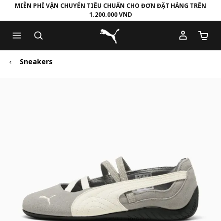
MIỄN PHÍ VẬN CHUYỂN TIÊU CHUẨN CHO ĐƠN ĐẶT HÀNG TRÊN
1.200.000 VND
Skip
Skip
Puma Trang chủ
to
to
Số lượ
Main
Footer
content
Content
Sneakers