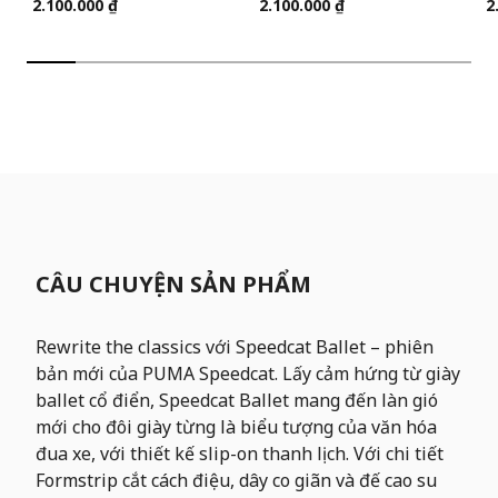
2.100.000 ₫
2.100.000 ₫
2
CÂU CHUYỆN SẢN PHẨM
Rewrite the classics với Speedcat Ballet – phiên
bản mới của PUMA Speedcat. Lấy cảm hứng từ giày
ballet cổ điển, Speedcat Ballet mang đến làn gió
mới cho đôi giày từng là biểu tượng của văn hóa
đua xe, với thiết kế slip-on thanh lịch. Với chi tiết
Formstrip cắt cách điệu, dây co giãn và đế cao su