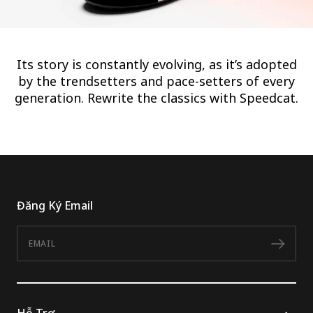
Its story is constantly evolving, as it’s adopted
by the trendsetters and pace-setters of every
generation. Rewrite the classics with Speedcat.
Đăng Ký Email
Email
Đăn
Hỗ Trợ