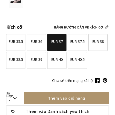
Kích cỡ
BẢNG HƯỚNG DẪN VỀ KÍCH CỠ
EUR 35.5
EUR 36
EUR 37
EUR 37.5
EUR 38
EUR 38.5
EUR 39
EUR 40
EUR 40.5
Chia sẻ trên mạng xã hội
SỐ
LƯỢNG
Thêm vào giỏ hàng
1
Thêm vào Danh sách yêu thích