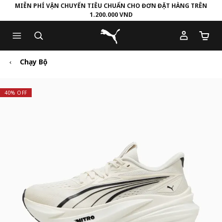
MIỄN PHÍ VẬN CHUYỂN TIÊU CHUẨN CHO ĐƠN ĐẶT HÀNG TRÊN
1.200.000 VND
Skip
Skip
Puma Trang chủ
to
to
Số lượ
Main
Footer
content
Content
Chạy Bộ
40% OFF