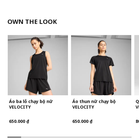
OWN THE LOOK
Áo ba lỗ chạy bộ nữ
Áo thun nữ chạy bộ
Q
VELOCITY
VELOCITY
V
650.000 ₫
650.000 ₫
8