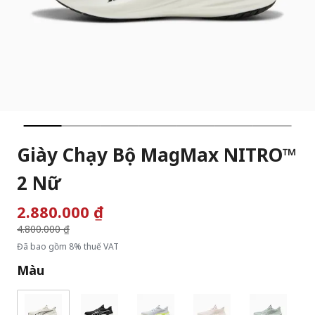
Giày Chạy Bộ MagMax NITRO™
2 Nữ
2.880.000 ₫
Giá giảm từ
4.800.000 ₫
đến
Đã bao gồm 8% thuế VAT
Màu