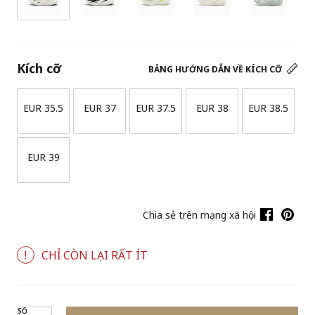
Kích cỡ
BẢNG HƯỚNG DẪN VỀ KÍCH CỠ
EUR 35.5
EUR 37
EUR 37.5
EUR 38
EUR 38.5
EUR 39
Chia sẻ trên mạng xã hội
CHỈ CÒN LẠI RẤT ÍT
SỐ