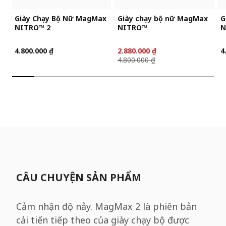
Giày Chạy Bộ Nữ MagMax
Giày chạy bộ nữ MagMax
G
NITRO™ 2
NITRO™
N
4.800.000 ₫
2.880.000 ₫
4
4.800.000 ₫
CÂU CHUYỆN SẢN PHẨM
Cảm nhận độ nảy. MagMax 2 là phiên bản
cải tiến tiếp theo của giày chạy bộ được