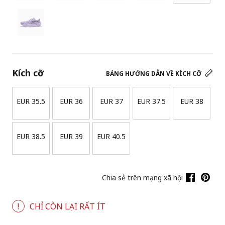
Kích cỡ
BẢNG HƯỚNG DẪN VỀ KÍCH CỠ
EUR 35.5
EUR 36
EUR 37
EUR 37.5
EUR 38
EUR 38.5
EUR 39
EUR 40.5
Chia sẻ trên mạng xã hội
CHỈ CÒN LẠI RẤT ÍT