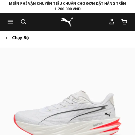
MIỄN PHÍ VẬN CHUYỂN TIÊU CHUẨN CHO ĐƠN ĐẶT HÀNG TRÊN
1.200.000 VND
Skip
Skip
Puma Trang chủ
to
to
Số lượ
Main
Footer
content
Content
Chạy Bộ