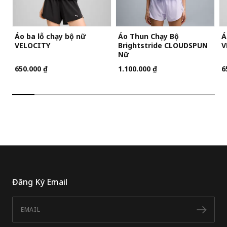
Áo ba lỗ chạy bộ nữ
Áo Thun Chạy Bộ
Á
VELOCITY
Brightstride CLOUDSPUN
V
Nữ
650.000 ₫
1.100.000 ₫
6
Đăng Ký Email
Email
Đăn