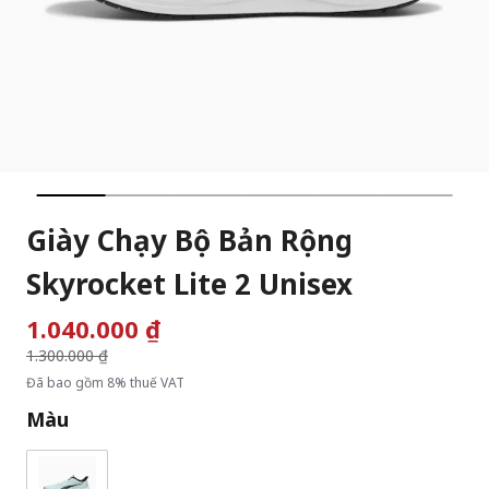
Giày Chạy Bộ Bản Rộng
Skyrocket Lite 2 Unisex
1.040.000 ₫
Giá giảm từ
1.300.000 ₫
đến
Đã bao gồm 8% thuế VAT
Màu