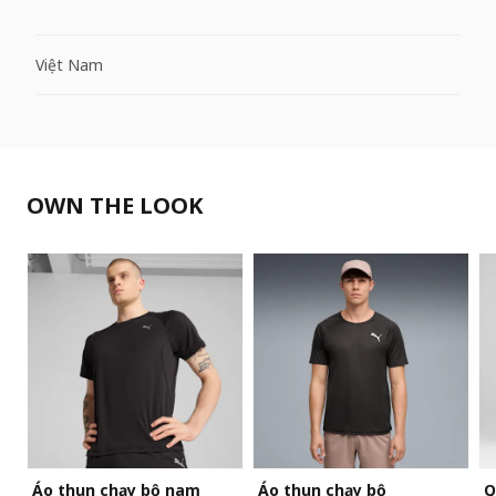
Việt Nam
OWN THE LOOK
Áo thun chạy bộ nam
Áo thun chạy bộ
Q