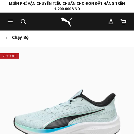
MIỄN PHÍ VẬN CHUYỂN TIÊU CHUẨN CHO ĐƠN ĐẶT HÀNG TRÊN
1.200.000 VND
Skip
Skip
Puma Trang chủ
to
to
Số lượ
Main
Footer
content
Content
Chạy Bộ
20% OFF