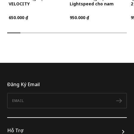
VELOCITY
Lightspeed cho nam
2
650.000 ₫
950.000 ₫
9
Đăng Ký Email
Email
Đăn
Hỗ Trợ