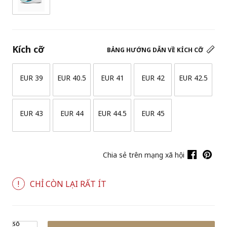
Kích cỡ
BẢNG HƯỚNG DẪN VỀ KÍCH CỠ
EUR 39
EUR 40.5
EUR 41
EUR 42
EUR 42.5
EUR 43
EUR 44
EUR 44.5
EUR 45
Chia sẻ trên mạng xã hội
CHỈ CÒN LẠI RẤT ÍT
SỐ