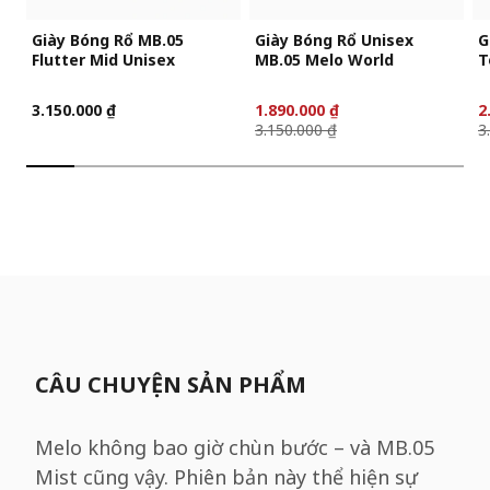
Giày Bóng Rổ MB.05
Giày Bóng Rổ Unisex
G
Flutter Mid Unisex
MB.05 Melo World
T
3.150.000 ₫
1.890.000 ₫
2
3.150.000 ₫
3
CÂU CHUYỆN SẢN PHẨM
Melo không bao giờ chùn bước – và MB.05
Mist cũng vậy. Phiên bản này thể hiện sự