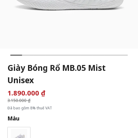
Giày Bóng Rổ MB.05 Mist
Unisex
1.890.000 ₫
Giá giảm từ
3.150.000 ₫
đến
Đã bao gồm 8% thuế VAT
Màu