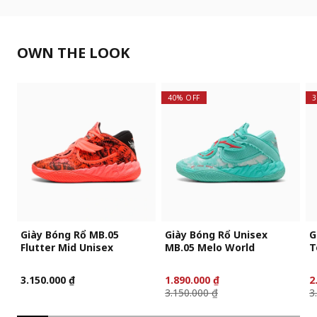
OWN THE LOOK
40% OFF
3
Giày Bóng Rổ MB.05
Giày Bóng Rổ Unisex
G
Flutter Mid Unisex
MB.05 Melo World
T
3.150.000 ₫
1.890.000 ₫
2
3.150.000 ₫
3