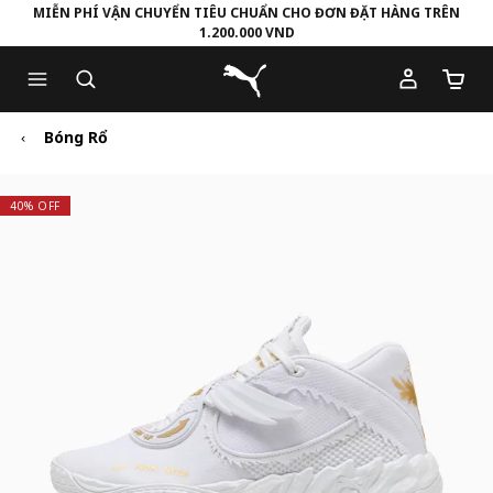
MIỄN PHÍ VẬN CHUYỂN TIÊU CHUẨN CHO ĐƠN ĐẶT HÀNG TRÊN
1.200.000 VND
Skip
Skip
Puma Trang chủ
to
to
Số lượ
Main
Footer
content
Content
Bóng Rổ
40% OFF