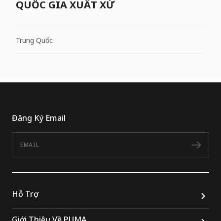
QUỐC GIA XUẤT XỨ
Trung Quốc
Đăng Ký Email
Email
Đăn
Hỗ Trợ
Giới Thiệu Về PUMA