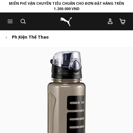
MIỄN PHÍ VẬN CHUYỂN TIÊU CHUẨN CHO ĐƠN ĐẶT HÀNG TRÊN
1.200.000 VND
Skip
Skip
Puma Trang chủ
to
to
Số lượ
Main
Footer
content
Content
Phụ Kiện Thể Thao