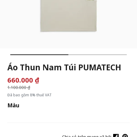
Áo Thun Nam Túi PUMATECH
660.000 ₫
Giá giảm từ
1.100.000 ₫
đến
Đã bao gồm 8% thuế VAT
Màu
Chia sẻ trên mạng xã hội