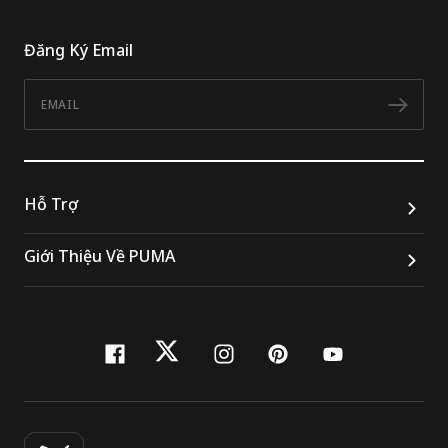
Đăng Ký Email
Email
Đăn
Hỗ Trợ
Giới Thiệu Về PUMA
facebook
twitter
instagram
pinterest
youtube