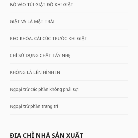
BỎ VÀO TÚI GIẶT ĐỒ KHI GIẶT
GIẶT VÀ LÀ MẶT TRÁI
KÉO KHÓA, CÀI CÚC TRƯỚC KHI GIẶT
CHỈ SỬ DỤNG CHẤT TẨY NHẸ
KHÔNG LÀ LÊN HÌNH IN
Ngoại trừ các phần không phải sợi
Ngoại trừ phần trang trí
ĐỊA CHỈ NHÀ SẢN XUẤT