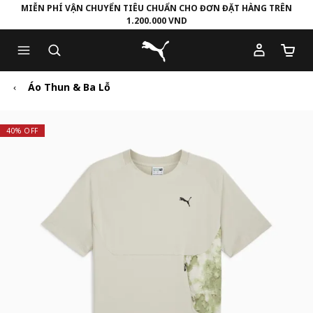
MIỄN PHÍ VẬN CHUYỂN TIÊU CHUẨN CHO ĐƠN ĐẶT HÀNG TRÊN
1.200.000 VND
Skip
Skip
Puma Trang chủ
to
to
Số lượ
Main
Footer
content
Content
Áo Thun & Ba Lỗ
40% OFF