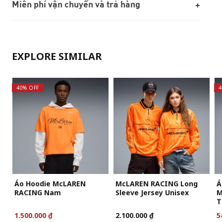
Miễn phí vận chuyển và trả hàng
EXPLORE SIMILAR
40% OFF
4
Áo Hoodie McLAREN
McLAREN RACING Long
Á
RACING Nam
Sleeve Jersey Unisex
M
T
1.500.000 ₫
2.100.000 ₫
5