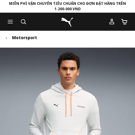
MIỄN PHÍ VẬN CHUYỂN TIÊU CHUẨN CHO ĐƠN ĐẶT HÀNG TRÊN
1.200.000 VND
Skip
Skip
Puma Trang chủ
to
to
Số lượ
Main
Footer
content
Content
Motorsport