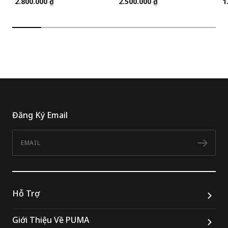
2.800.000 ₫
2.500.000 ₫
1
Đăng Ký Email
Email
Đăn
Hỗ Trợ
Giới Thiệu Về PUMA