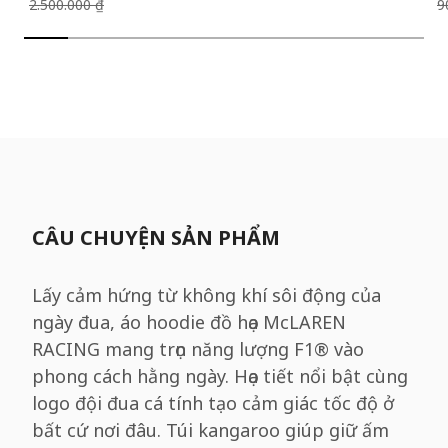
2.500.000 ₫
9
CÂU CHUYỆN SẢN PHẨM
Lấy cảm hứng từ không khí sôi động của
ngày đua, áo hoodie đồ họa McLAREN
RACING mang trọn năng lượng F1® vào
phong cách hằng ngày. Họa tiết nổi bật cùng
logo đội đua cá tính tạo cảm giác tốc độ ở
bất cứ nơi đâu. Túi kangaroo giúp giữ ấm