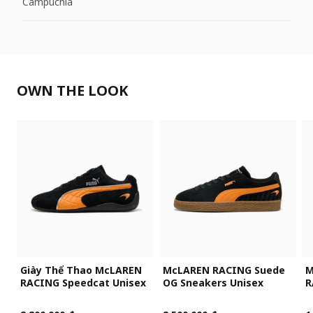
Campuchia
OWN THE LOOK
Giày Thể Thao McLAREN
McLAREN RACING Suede
M
RACING Speedcat Unisex
OG Sneakers Unisex
R